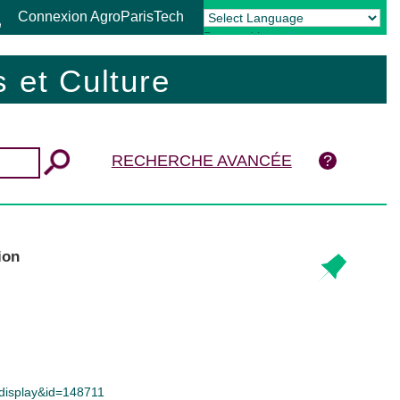
Connexion AgroParisTech
Powered by
Translate
 et Culture
RECHERCHE AVANCÉE
ion
n_display&id=148711