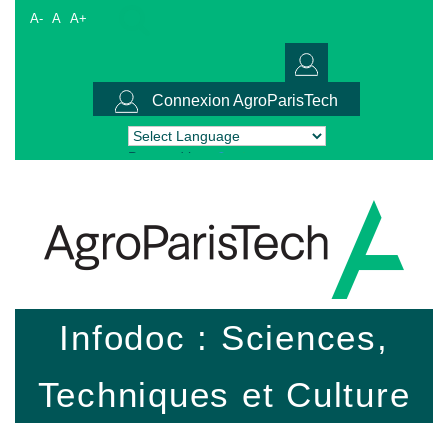
A-
A
A+
Connexion AgroParisTech
Powered by
Translate
Infodoc : Sciences,
Techniques et Culture