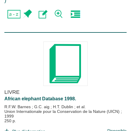
)
LIVRE
African elephant Database 1998.
R.F.W. Barnes
;
G.C. aig
;
H.T. Dublin
; et al.
Union Internationale pour la Conservation de la Nature (UICN)
;
1999
250 p.
Disponible