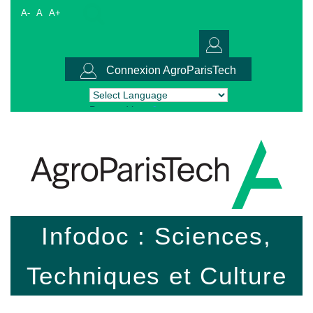
A-
A
A+
Connexion AgroParisTech
Powered by
Translate
Infodoc : Sciences,
Techniques et Culture