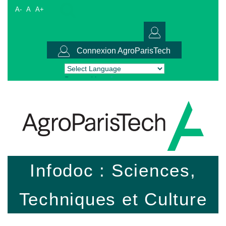
A-
A
A+
Connexion AgroParisTech
Powered by
Translate
Infodoc : Sciences,
Techniques et Culture