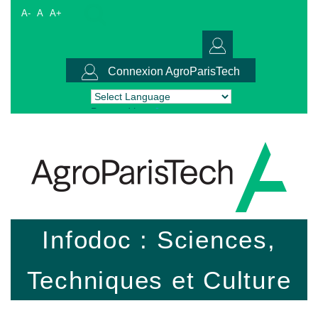
A-
A
A+
Connexion AgroParisTech
Powered by
Translate
Infodoc : Sciences,
Techniques et Culture