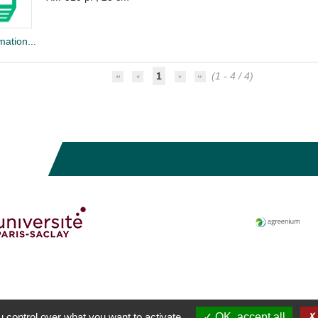
mation...
1
(1 - 4 / 4)
 control over what you want to activate
OK, accept all