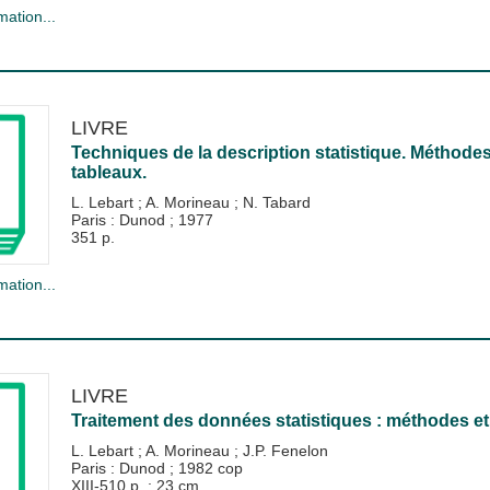
mation...
LIVRE
Techniques de la description statistique. Méthodes
tableaux.
L. Lebart
;
A. Morineau
;
N. Tabard
Paris : Dunod
;
1977
351 p.
mation...
LIVRE
Traitement des données statistiques : méthodes e
L. Lebart
;
A. Morineau
;
J.P. Fenelon
Paris : Dunod
;
1982 cop
XIII-510 p. ; 23 cm