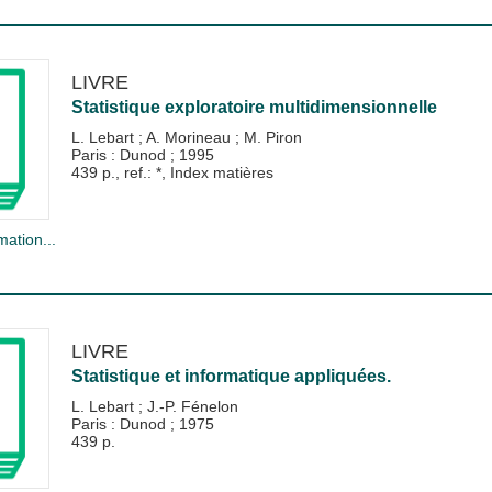
LIVRE
Statistique exploratoire multidimensionnelle
L. Lebart
;
A. Morineau
;
M. Piron
Paris : Dunod
;
1995
439 p., ref.: *, Index matières
mation...
LIVRE
Statistique et informatique appliquées.
L. Lebart
;
J.-P. Fénelon
Paris : Dunod
;
1975
439 p.