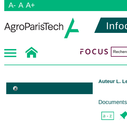
A-
A
A+
Info
Auteur L. L
Documents d