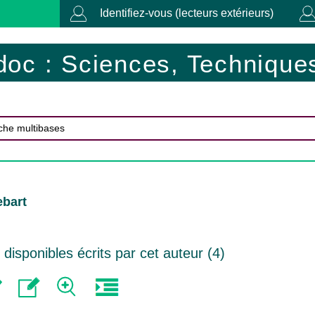
Identifiez-vous (lecteurs extérieurs)
doc : Sciences, Techniques
ebart
isponibles écrits par cet auteur (
4
)