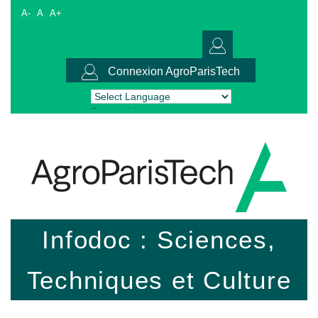
A-
A
A+
Connexion AgroParisTech
Powered by
Translate
Infodoc : Sciences,
Techniques et Culture