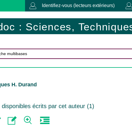
Identifiez-vous (lecteurs extérieurs)
doc : Sciences, Techniques
ques H. Durand
isponibles écrits par cet auteur (
1
)