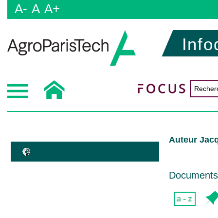
A-
A
A+
Info
Auteur Jac
Documents d