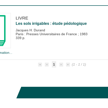
LIVRE
Les sols irrigables : étude pédologique
Jacques H. Durand
Paris : Presses Universitaires de France
;
1983
339 p.
mation...
1
(1 - 1 / 1)