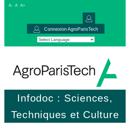
A-
A
A+
Connexion AgroParisTech
Powered by
Translate
Infodoc : Sciences,
Techniques et Culture