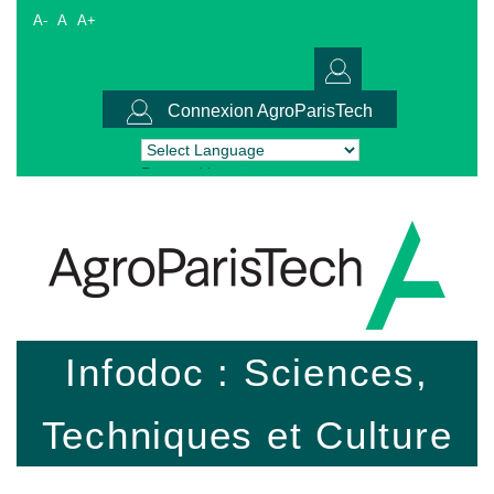
A-
A
A+
Connexion AgroParisTech
Powered by
Translate
Infodoc : Sciences,
Techniques et Culture