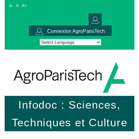
A-
A
A+
Connexion AgroParisTech
Powered by
Translate
Infodoc : Sciences,
Techniques et Culture