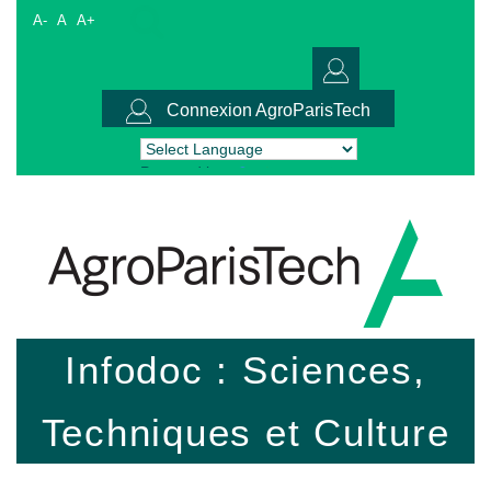
A-
A
A+
Connexion AgroParisTech
Powered by
Translate
Infodoc : Sciences,
Techniques et Culture