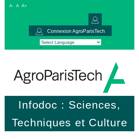
A-
A
A+
Connexion AgroParisTech
Powered by
Translate
Infodoc : Sciences,
Techniques et Culture