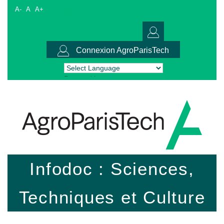
A-
A
A+
Connexion AgroParisTech
Powered by
Translate
Infodoc : Sciences,
Techniques et Culture