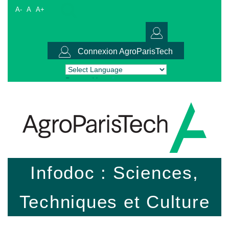
A-
A
A+
Connexion AgroParisTech
Powered by
Translate
Infodoc : Sciences,
Techniques et Culture