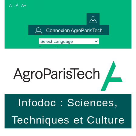
A-
A
A+
Connexion AgroParisTech
Powered by
Translate
Infodoc : Sciences,
Techniques et Culture