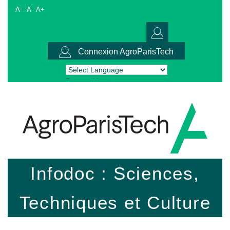
A-
A
A+
Connexion AgroParisTech
Powered by
Translate
Infodoc : Sciences,
Techniques et Culture