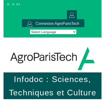
A-
A
A+
Connexion AgroParisTech
Powered by
Translate
Infodoc : Sciences,
Techniques et Culture