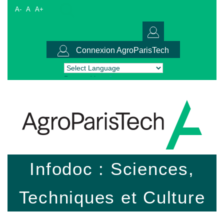
A-
A
A+
Connexion AgroParisTech
Powered by
Translate
Infodoc : Sciences,
Techniques et Culture