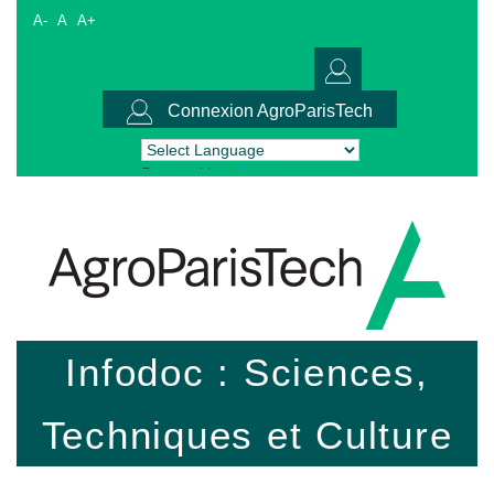
A-
A
A+
Connexion AgroParisTech
Powered by
Translate
Infodoc : Sciences,
Techniques et Culture