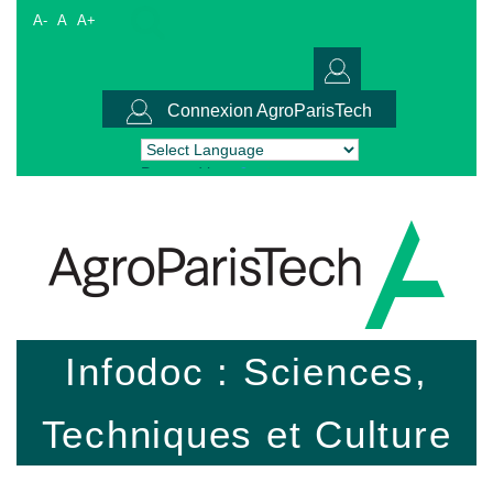
A-
A
A+
Connexion AgroParisTech
Powered by
Translate
Infodoc : Sciences,
Techniques et Culture