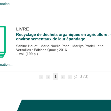
mation...
LIVRE
Recyclage de déchets organiques en agriculture :
environnementaux de leur épandage
Sabine Houot
;
Marie-Noëlle Pons
;
Marilys Pradel
; et al.
Versailles : Editions Quae
;
2016
1 vol. (199 p.)
mation...
1
(1 - 3 / 3)