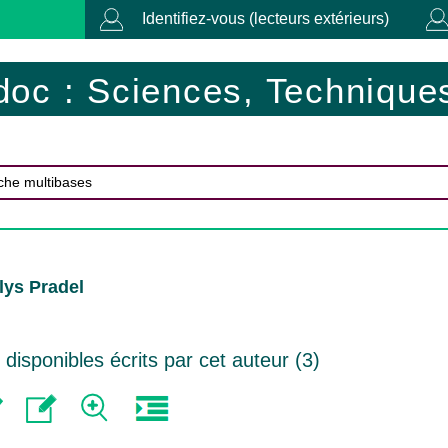
Identifiez-vous (lecteurs extérieurs)
doc : Sciences, Techniques
lys Pradel
isponibles écrits par cet auteur (
3
)