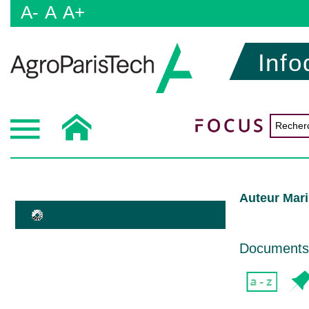
A-
A
A+
Info
Auteur Mari
Documents d