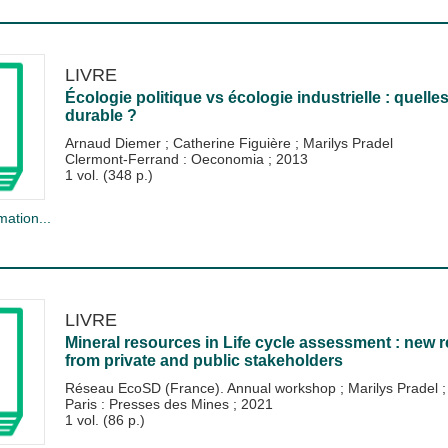
LIVRE
Écologie politique vs écologie industrielle : quell
durable ?
Arnaud Diemer
;
Catherine Figuière
;
Marilys Pradel
Clermont-Ferrand : Oeconomia
;
2013
1 vol. (348 p.)
mation...
LIVRE
Mineral resources in Life cycle assessment : new
from private and public stakeholders
Réseau EcoSD (France). Annual workshop
;
Marilys Pradel
Paris : Presses des Mines
;
2021
1 vol. (86 p.)