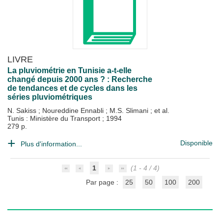
LIVRE
La pluviométrie en Tunisie a-t-elle
changé depuis 2000 ans ? : Recherche
de tendances et de cycles dans les
séries pluviométriques
N. Sakiss
;
Noureddine Ennabli
;
M.S. Slimani
; et al.
Tunis : Ministère du Transport
;
1994
279 p.
Disponible
Plus d'information...
1
(1 - 4 / 4)
Par page :
25
50
100
200