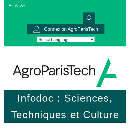
A-
A
A+
Connexion AgroParisTech
Powered by
Translate
Infodoc : Sciences,
Techniques et Culture