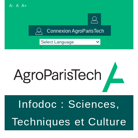
A-
A
A+
Connexion AgroParisTech
Powered by
Translate
Infodoc : Sciences,
Techniques et Culture