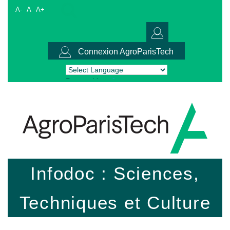
A-
A
A+
Connexion AgroParisTech
Powered by
Translate
Infodoc : Sciences,
Techniques et Culture