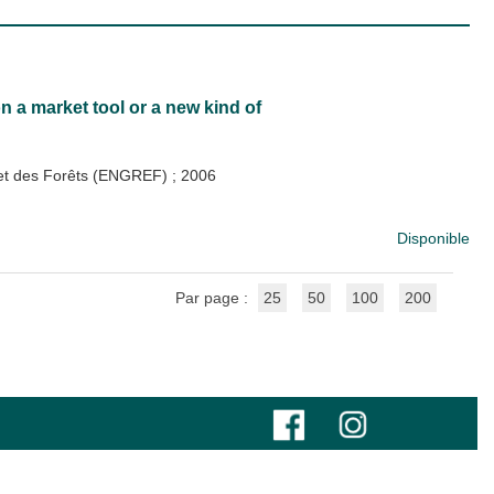
on a market tool or a new kind of
x et des Forêts (ENGREF)
;
2006
Disponible
Par page :
25
50
100
200