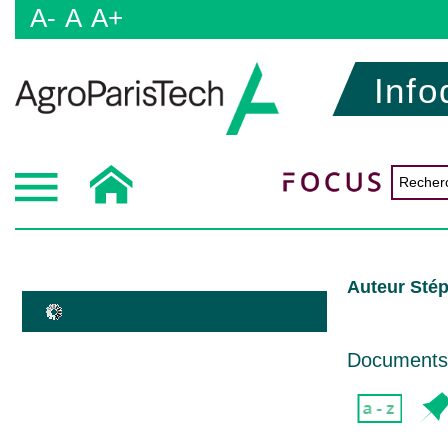
A-
A
A+
Info
Auteur Stép
Documents d