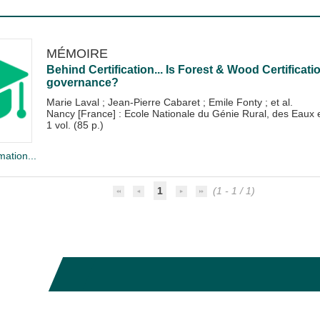
MÉMOIRE
Behind Certification... Is Forest & Wood Certificati
governance?
Marie Laval
;
Jean-Pierre Cabaret
;
Emile Fonty
; et al.
Nancy [France] : Ecole Nationale du Génie Rural, des Eau
1 vol. (85 p.)
mation...
1
(1 - 1 / 1)