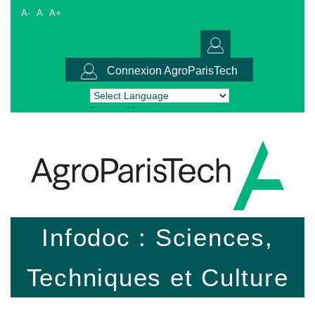
A-
A
A+
Connexion AgroParisTech
Powered by
Translate
Infodoc : Sciences,
Techniques et Culture