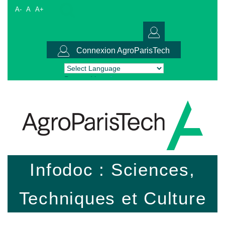
A-
A
A+
Connexion AgroParisTech
Powered by
Translate
Infodoc : Sciences,
Techniques et Culture