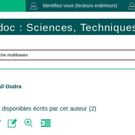
Identifiez-vous (lecteurs extérieurs)
doc : Sciences, Techniques
ïl Oudra
isponibles écrits par cet auteur (
2
)