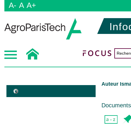
A-
A
A+
Info
Auteur Isma
Documents d