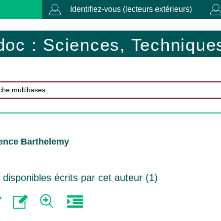
Identifiez-vous (lecteurs extérieurs)
doc : Sciences, Techniques
rence Barthelemy
isponibles écrits par cet auteur (
1
)