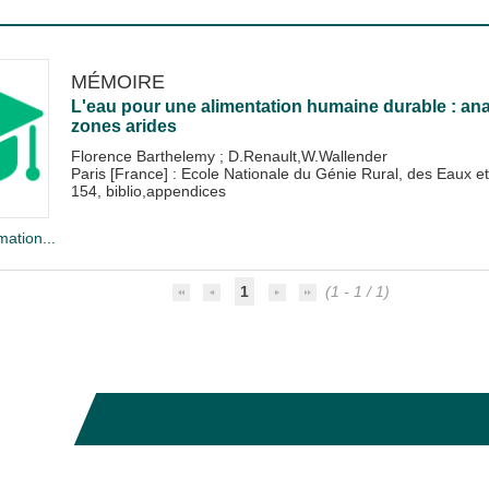
MÉMOIRE
L'eau pour une alimentation humaine durable : ana
zones arides
Florence Barthelemy
;
D.Renault,W.Wallender
Paris [France] : Ecole Nationale du Génie Rural, des Eaux
154, biblio,appendices
mation...
1
(1 - 1 / 1)