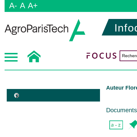
A-
A
A+
Info
Auteur Flo
Documents d