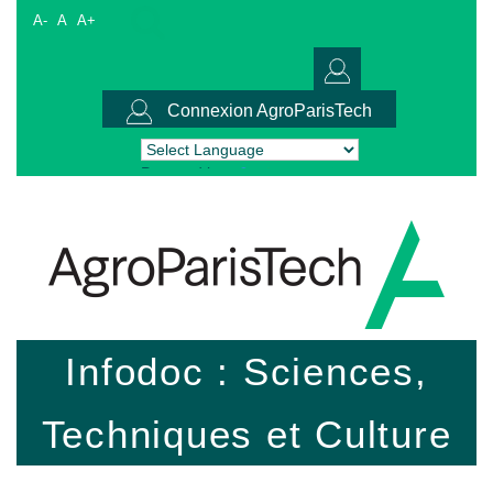
A-
A
A+
Connexion AgroParisTech
Powered by
Translate
Infodoc : Sciences,
Techniques et Culture