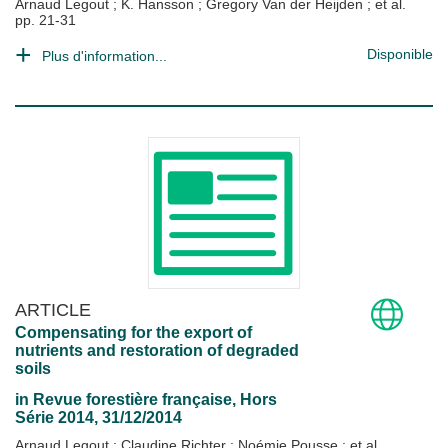
Arnaud Legout
;
K. Hansson
;
Gregory Van der Heijden
; et al.
pp. 21-31
Disponible
Plus d'information...
ARTICLE
Compensating for the export of
nutrients and restoration of degraded
soils
in
Revue forestière française
, Hors
Série 2014, 31/12/2014
Arnaud Legout
;
Claudine Richter
;
Noémie Pousse
; et al.