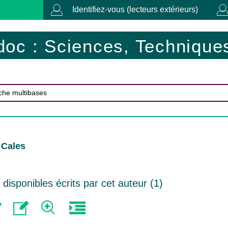
Identifiez-vous (lecteurs extérieurs)
doc : Sciences, Techniques
 Cales
isponibles écrits par cet auteur (
1
)