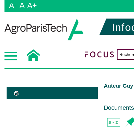
A-
A
A+
Info
Auteur Guy
Documents d