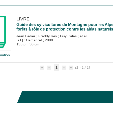
LIVRE
Guide des sylvicultures de Montagne pour les Alpe
forêts à rôle de protection contre les aléas naturels
Jean Ladier
;
Freddy Rey
;
Guy Cales
; et al.
[s.l.] : Cemagref
;
2008
135 p. ; 30 cm
mation...
1
(1 - 1 / 1)