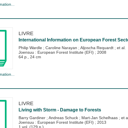
mation...
LIVRE
International Information on European Forest Secto
Philip Wardle
;
Caroline Narayan
;
Aljoscha Requardt
; et al.
Joensuu : European Forest Institute (EFI)
;
2008
64 p., 24 cm
mation...
LIVRE
Living with Storm - Damage to Forests
Barry Gardiner
;
Andreas Schuck
;
Mart-Jan Schelhaas
; et a
Joensuu : European Forest Institute (EFI)
;
2013
1 vol. (129 p.)