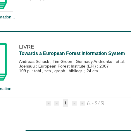
mation...
LIVRE
Towards a European Forest Information System
Andreas Schuck
;
Tim Green
;
Gennady Andrienko
; et al.
Joensuu : European Forest Institute (EFI)
;
2007
109 p. : tabl., sch., graph., bibliogr. ; 24 cm
mation...
1
(1 - 5 / 5)