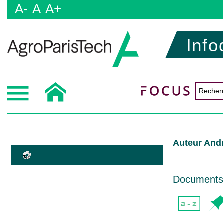
A-
A
A+
Info
Auteur And
Documents d