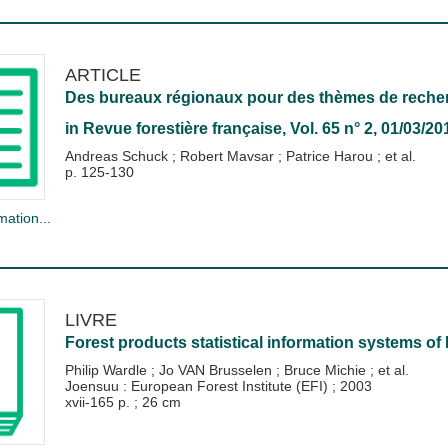
ARTICLE
Des bureaux régionaux pour des thèmes de recher
in
Revue forestière française
, Vol. 65 n° 2, 01/03/20
Andreas Schuck
;
Robert Mavsar
;
Patrice Harou
; et al.
p. 125-130
mation...
LIVRE
Forest products statistical information systems o
Philip Wardle
;
Jo VAN Brusselen
;
Bruce Michie
; et al.
Joensuu : European Forest Institute (EFI)
;
2003
xvii-165 p. ; 26 cm