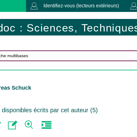
Identifiez-vous (lecteurs extérieurs)
doc : Sciences, Techniques
reas Schuck
isponibles écrits par cet auteur (
5
)