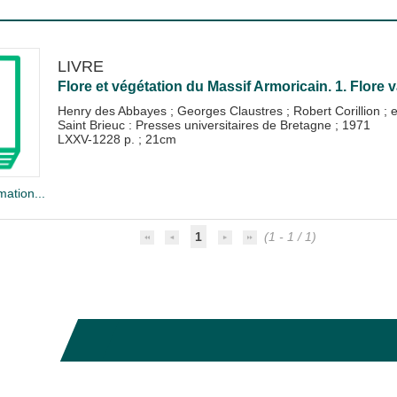
LIVRE
Flore et végétation du Massif Armoricain. 1. Flore v
Henry des Abbayes
;
Georges Claustres
;
Robert Corillion
; e
Saint Brieuc : Presses universitaires de Bretagne
;
1971
LXXV-1228 p. ; 21cm
mation...
1
(1 - 1 / 1)