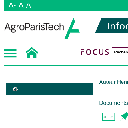
A-
A
A+
Info
Auteur Hen
Documents d