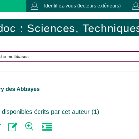
Identifiez-vous (lecteurs extérieurs)
doc : Sciences, Techniques
ry des Abbayes
isponibles écrits par cet auteur (
1
)