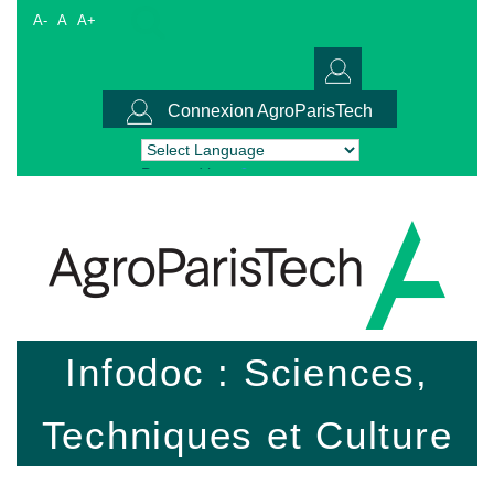
A-
A
A+
Connexion AgroParisTech
Powered by
Translate
Infodoc : Sciences,
Techniques et Culture