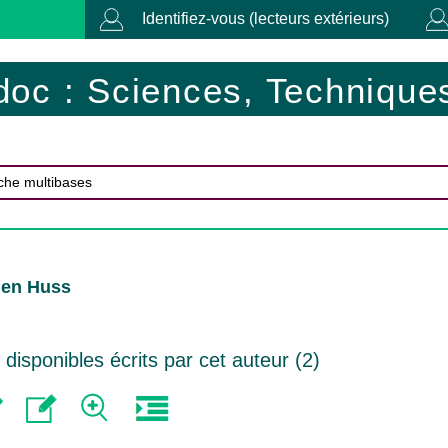
Identifiez-vous (lecteurs extérieurs)
doc : Sciences, Techniques
gen Huss
isponibles écrits par cet auteur (
2
)