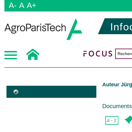
A-
A
A+
Info
Auteur Jür
Documents d