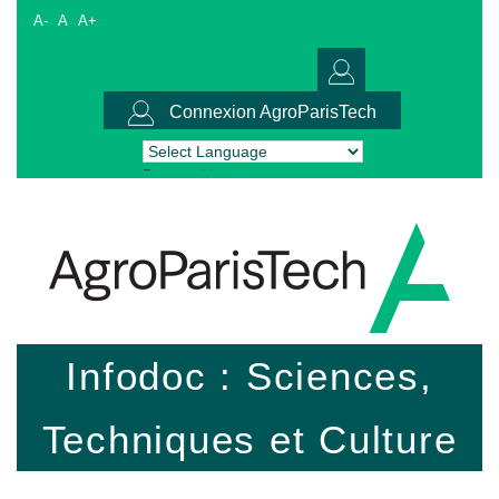
A-
A
A+
Connexion AgroParisTech
Powered by
Translate
Infodoc : Sciences,
Techniques et Culture