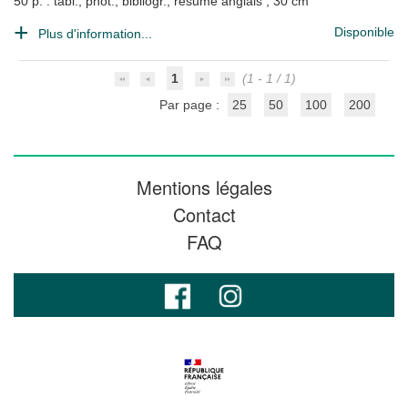
50 p. : tabl., phot., bibliogr., résumé anglais ; 30 cm
Disponible
Plus d'information...
1
(1 - 1 / 1)
Par page :
25
50
100
200
Mentions légales
Contact
FAQ