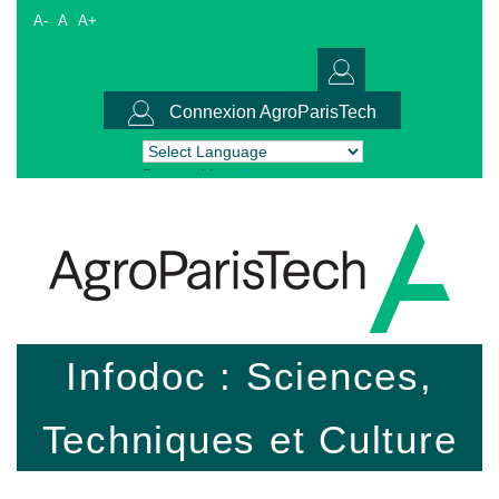
A-
A
A+
Connexion AgroParisTech
Powered by
Translate
Infodoc : Sciences,
Techniques et Culture