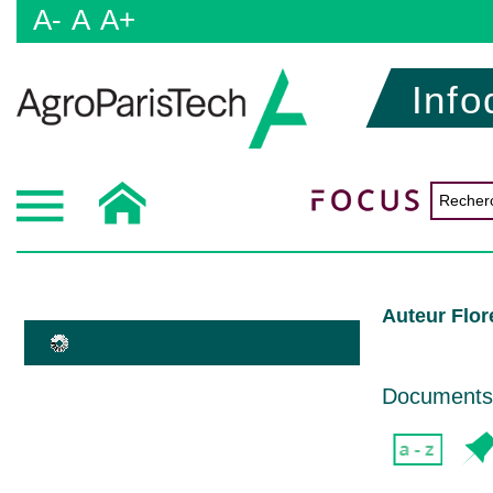
A-
A
A+
Info
Auteur Flo
Documents d