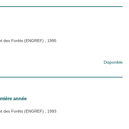
x et des Forêts (ENGREF)
;
1995
Disponible
emière année
x et des Forêts (ENGREF)
;
1993