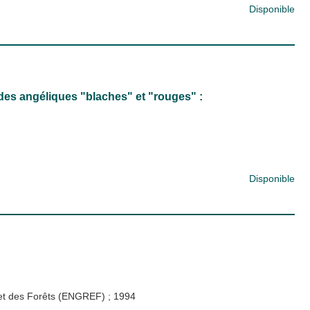
Disponible
 des angéliques "blaches" et "rouges" :
Disponible
x et des Forêts (ENGREF)
;
1994