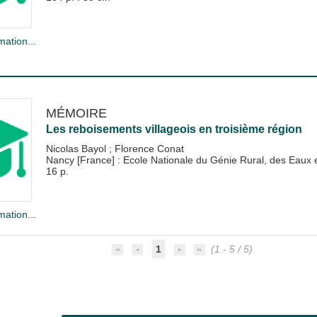
mation...
MÉMOIRE
Les reboisements villageois en troisième région
Nicolas Bayol
;
Florence Conat
Nancy [France] : Ecole Nationale du Génie Rural, des Eau
16 p.
mation...
1
(1 - 5 / 5)