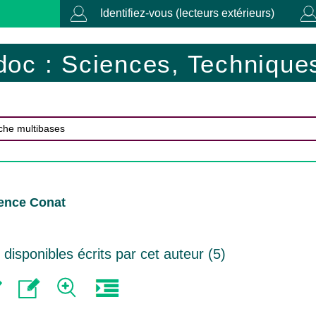
Identifiez-vous (lecteurs extérieurs)
doc : Sciences, Techniques
rence Conat
isponibles écrits par cet auteur (
5
)