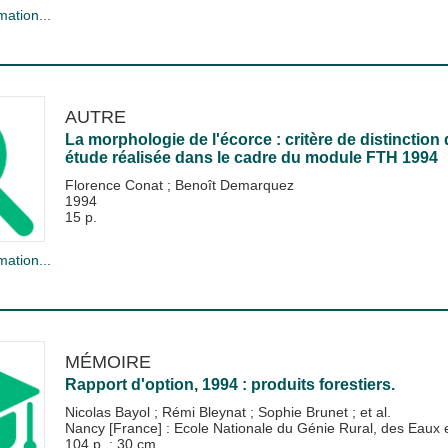
mation...
AUTRE
La morphologie de l'écorce : critère de distinction
étude réalisée dans le cadre du module FTH 1994
Florence Conat
;
Benoît Demarquez
1994
15 p.
mation...
MÉMOIRE
Rapport d'option, 1994 : produits forestiers.
Nicolas Bayol
;
Rémi Bleynat
;
Sophie Brunet
; et al.
Nancy [France] : Ecole Nationale du Génie Rural, des Eau
104 p. : 30 cm