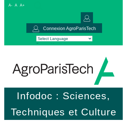
A-
A
A+
Connexion AgroParisTech
Powered by
Translate
Infodoc : Sciences,
Techniques et Culture