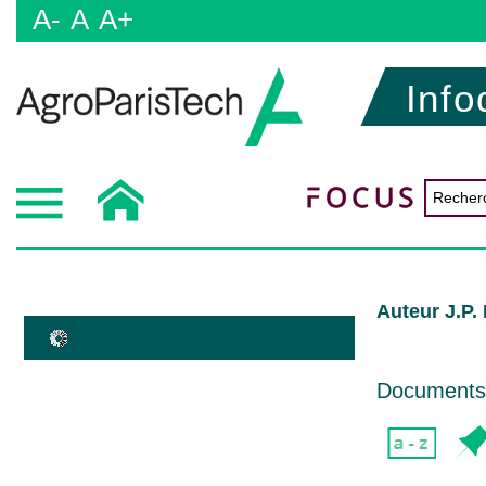
A-
A
A+
Info
Auteur J.P.
Documents d