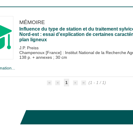
MÉMOIRE
Influence du type de station et du traitement sylvic
Nord-est : essai d'explication de certaines caracté
plan ligneux
J.P. Preiss
Champenoux [France] : Institut National de la Recherche 
138 p. + annexes ; 30 cm
mation...
1
(1 - 1 / 1)