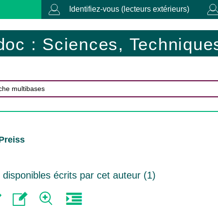
Identifiez-vous (lecteurs extérieurs)
doc : Sciences, Techniques
 Preiss
isponibles écrits par cet auteur (
1
)