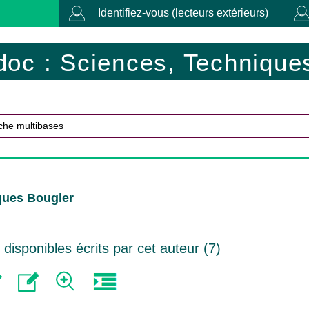
Identifiez-vous (lecteurs extérieurs)
doc : Sciences, Techniques
ques Bougler
isponibles écrits par cet auteur (
7
)