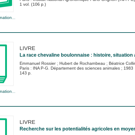
1 vol. (106 p.)
mation...
LIVRE
La race chevaline boulonnaise : histoire, situation 
Emmanuel Rossier
;
Hubert de Rochambeau
;
Béatrice Coll
Paris : INA P-G. Département des sciences animales
;
1983
143 p.
mation...
LIVRE
Recherche sur les potentialités agricoles en moye