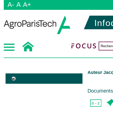
A-
A
A+
Info
Auteur Jac
Documents d