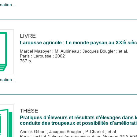
mation...
LIVRE
Larousse agricole : Le monde paysan au XXIè sièc
Marcel Mazoyer
;
M. Aubineau
;
Jacques Bougler
; et al.
Paris : Larousse
;
2002
767 p.
mation...
THÈSE
Pratiques d'éleveurs et résultats d'élevages dans l
conduite des troupeaux et possibilités d'améliorat
Annick Gibon
;
Jacques Bougler
;
P. Charlet
; et al.
Paris : Institut National Agronomique Paris-Grignon (INA-PG