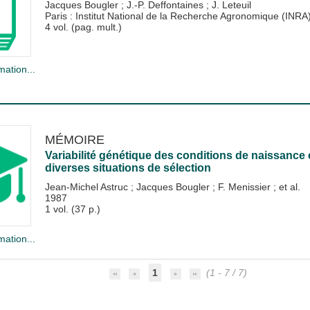
Jacques Bougler
;
J.-P. Deffontaines
;
J. Leteuil
Paris : Institut National de la Recherche Agronomique (INRA
4 vol. (pag. mult.)
mation...
MÉMOIRE
Variabilité génétique des conditions de naissance
diverses situations de sélection
Jean-Michel Astruc
;
Jacques Bougler
;
F. Menissier
; et al.
1987
1 vol. (37 p.)
mation...
1
(1 - 7 / 7)