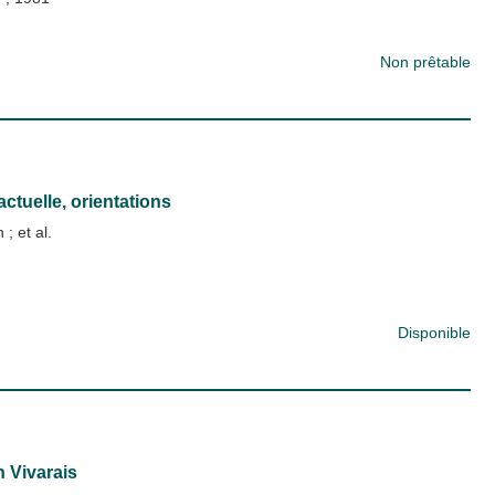
Non prêtable
actuelle, orientations
in
; et al.
Disponible
n Vivarais