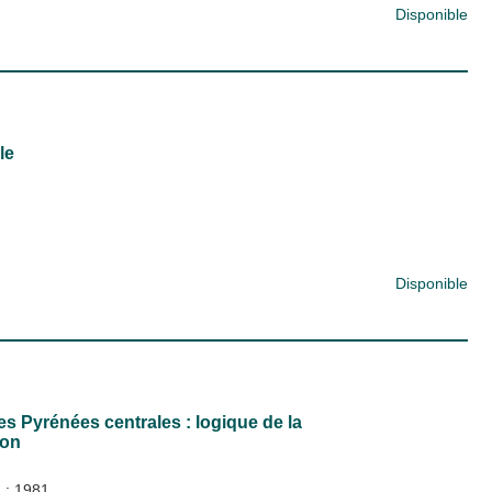
Disponible
le
Disponible
es Pyrénées centrales : logique de la
ion
)
;
1981