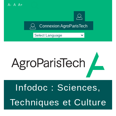
A-
A
A+
Connexion AgroParisTech
Powered by
Translate
Infodoc : Sciences,
Techniques et Culture