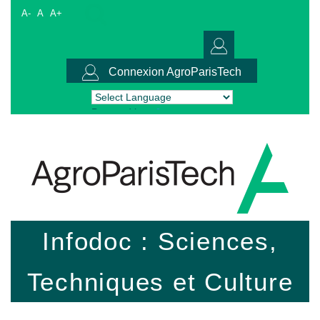
A-
A
A+
Connexion AgroParisTech
Powered by
Translate
Infodoc : Sciences,
Techniques et Culture