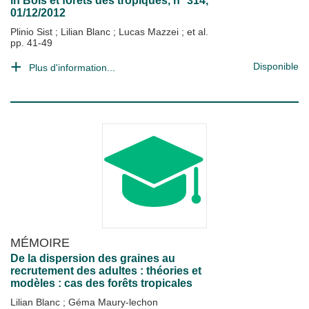
in
Bois et forêts des tropiques
, n° 314,
01/12/2012
Plinio Sist
;
Lilian Blanc
;
Lucas Mazzei
; et al.
pp. 41-49
Disponible
Plus d'information...
MÉMOIRE
De la dispersion des graines au
recrutement des adultes : théories et
modèles : cas des forêts tropicales
Lilian Blanc
;
Géma Maury-lechon