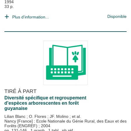
1994
33 p.
Disponible
Plus d'information...
TIRÉ À PART
Diversité spécifique et regroupement
d'espèces arborescentes en forêt
guyanaise
Lilian Blanc
;
O. Flores
;
JF. Molino
; et al.
Nancy [France] : Ecole Nationale du Génie Rural, des Eaux et des
Forêts (ENGREF)
;
2004
pp. 131-146., 1 graph., 1 tabl., nb réf.