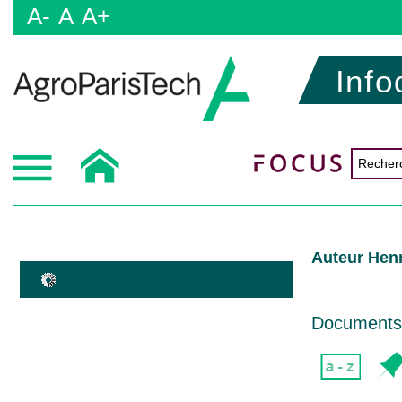
A-
A
A+
Info
Auteur Hen
Documents d