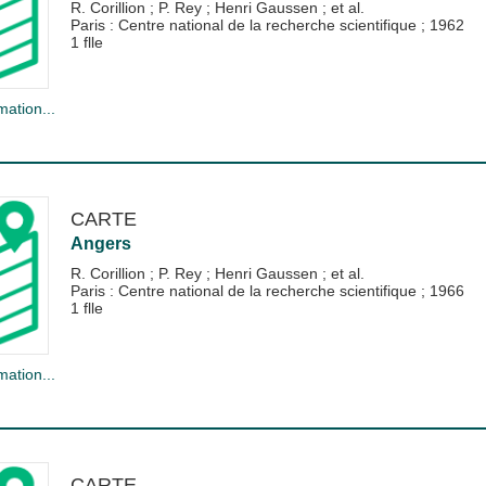
R. Corillion
;
P. Rey
;
Henri Gaussen
; et al.
Paris : Centre national de la recherche scientifique
;
1962
1 flle
mation...
CARTE
Angers
R. Corillion
;
P. Rey
;
Henri Gaussen
; et al.
Paris : Centre national de la recherche scientifique
;
1966
1 flle
mation...
CARTE