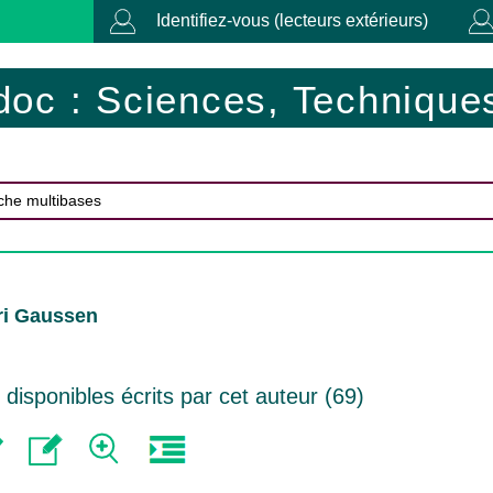
Identifiez-vous (lecteurs extérieurs)
doc : Sciences, Techniques
ri Gaussen
isponibles écrits par cet auteur (
69
)