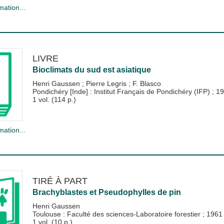
mation...
LIVRE
Bioclimats du sud est asiatique
Henri Gaussen
;
Pierre Legris
;
F. Blasco
Pondichéry [Inde] : Institut Français de Pondichéry (IFP)
;
19
1 vol. (114 p.)
mation...
TIRÉ À PART
Brachyblastes et Pseudophylles de pin
Henri Gaussen
Toulouse : Faculté des sciences-Laboratoire forestier
;
1961
1 vol. (10 p.)