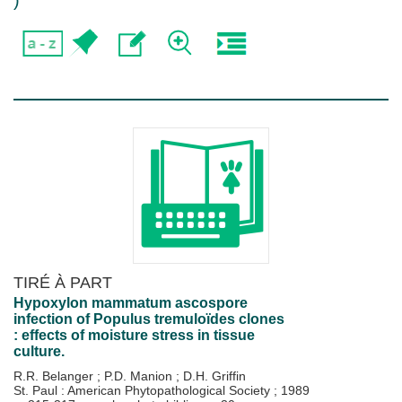
)
TIRÉ À PART
Hypoxylon mammatum ascospore
infection of Populus tremuloïdes clones
: effects of moisture stress in tissue
culture.
R.R. Belanger
;
P.D. Manion
;
D.H. Griffin
St. Paul : American Phytopathological Society
;
1989