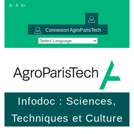
A-
A
A+
Connexion AgroParisTech
Powered by
Translate
Infodoc : Sciences,
Techniques et Culture