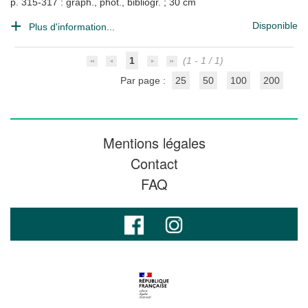
p. 315-317 : graph., phot., bibliogr. ; 30 cm
Disponible
Plus d'information...
1
(1 - 1 / 1)
Par page :
25
50
100
200
Mentions légales
Contact
FAQ