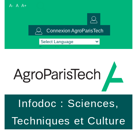
A-
A
A+
Connexion AgroParisTech
Powered by
Translate
Infodoc : Sciences,
Techniques et Culture