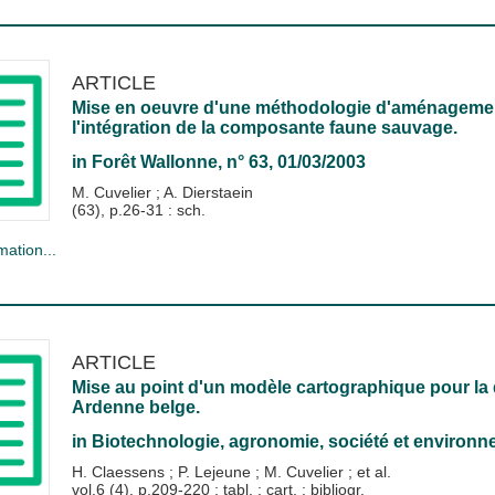
ARTICLE
Mise en oeuvre d'une méthodologie d'aménagement 
l'intégration de la composante faune sauvage.
in
Forêt Wallonne
, n° 63, 01/03/2003
M. Cuvelier
;
A. Dierstaein
(63), p.26-31 : sch.
mation...
ARTICLE
Mise au point d'un modèle cartographique pour la d
Ardenne belge.
in
Biotechnologie, agronomie, société et environ
H. Claessens
;
P. Lejeune
;
M. Cuvelier
; et al.
vol.6 (4), p.209-220 ; tabl. ; cart. ; bibliogr.