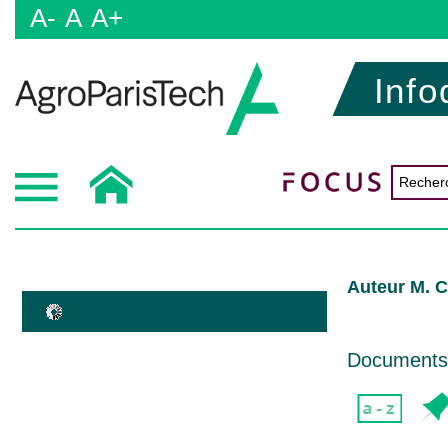
A-
A
A+
Info
Auteur M. C
Documents d