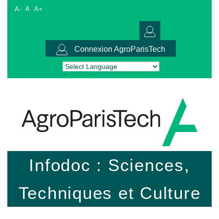
A-
A
A+
Connexion AgroParisTech
Powered by
Translate
Infodoc : Sciences,
Techniques et Culture