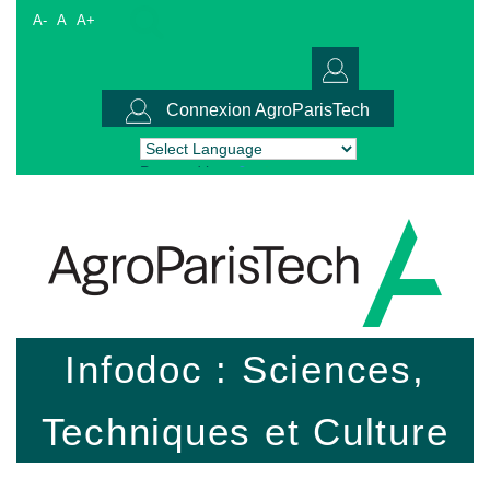
A-
A
A+
Connexion AgroParisTech
Powered by
Translate
Infodoc : Sciences,
Techniques et Culture